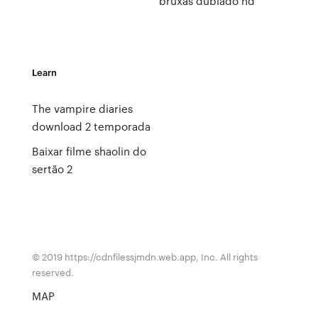
bruxas dublado hd
Learn
The vampire diaries
download 2 temporada
Baixar filme shaolin do
sertão 2
© 2019 https://cdnfilessjmdn.web.app, Inc. All rights
reserved.
MAP